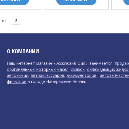
из
2
О КОМПАНИИ
Наш интернет-магазин «Эксклюзив-Ойл» занимается прода
оригинальных моторных масел
,
смазок
,
охлаждающих жидко
автохимии
,
автоаксессуаров
,
аккумуляторов
,
автозапчасте
фильтров
в городе Набережные Челны.