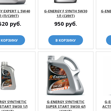
Y EXPERT L 5W40
G-ENERGY F SYNTH 5W30
G-EN
Л (П/СИНТ)
1Л (СИНТ)
520
руб.
950
руб.
 КОРЗИНУ
В КОРЗИНУ
RGY SYNTHETIC
G-ENERGY SYNTHETIC
G-E
 START 5W30 1Л
SUPER START 5W30 4Л
ACTI