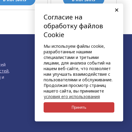
Согласие на
следующая страница
обработку файлов
Cookie
Мы используем файлы cookie,
разработанные нашими
специалистами и третьими
лицами, для анализа событий на
жей
нашем веб-сайте, что позволяет
стей
,
нам улучшать взаимодействие с
й
и
пользователями и обслуживание.
Продолжая просмотр страниц
нашего сайта, вы принимаете
условия его использования
продвижение сайта
НЕТКАМ
Принять
создан на платформе
KORZILLA