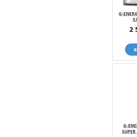
G-ENERG
5
2 
В
G-ENE
SUPER