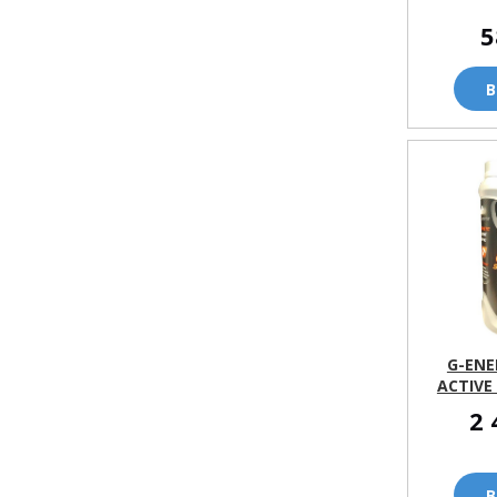
5
В
G-ENE
ACTIVE
2 
В