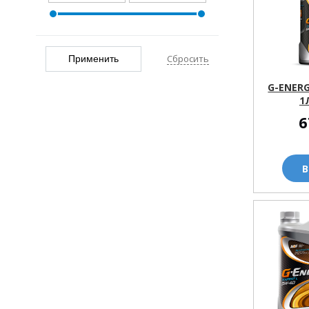
C3
(2)
Сбросить
Применить
G-ENERG
1
6
В