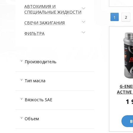
АВТОХИМИЯ И
СПЕЦИАЛЬНЫЕ ЖИДКОСТИ
1
2
СВЕЧИ ЗАЖИГАНИЯ
ФИЛЬТРА
Производитель
G-ENERGY
(30)
Тип масла
PIRELLI
(1)
G-ENE
ACTIVE
Полусинтетическое
(13)
1 
Вязкость SAE
Синтетическое
(18)
10W40
(11)
Объем
5W30
(11)
В
5W40
(9)
1л
(12)