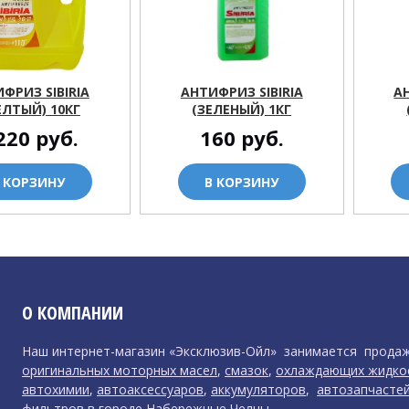
ФРИЗ SIBIRIA
АНТИФРИЗ SIBIRIA
А
ЕЛТЫЙ) 10КГ
(ЗЕЛЕНЫЙ) 1КГ
220
руб.
160
руб.
 КОРЗИНУ
В КОРЗИНУ
О КОМПАНИИ
Наш интернет-магазин «Эксклюзив-Ойл» занимается прода
оригинальных моторных масел
,
смазок
,
охлаждающих жидко
автохимии
,
автоаксессуаров
,
аккумуляторов
,
автозапчасте
фильтров
в городе Набережные Челны.