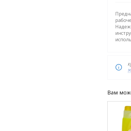
Предна
рабоче
Надежн
инстру
исполь
К
з
Вам мож