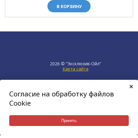
В КОРЗИНУ
2026 © “Эксклюзив-Ойл”
Карта сайта
продвижение сайта
НЕТКАМ
Согласие на обработку файлов
создан на платформе
KORZILLA
Cookie
Принять