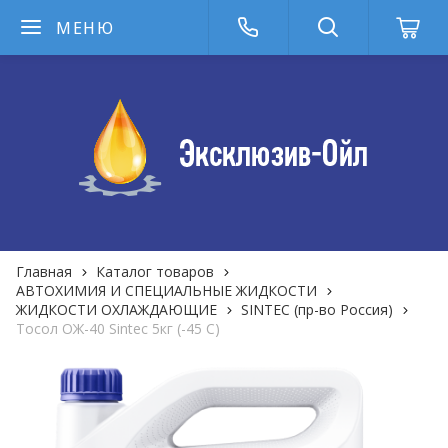
МЕНЮ
Главная
Каталог товаров
АВТОХИМИЯ И СПЕЦИАЛЬНЫЕ ЖИДКОСТИ
ЖИДКОСТИ ОХЛАЖДАЮЩИЕ
SINTEC (пр-во Россия)
Тосол ОЖ-40 Sintec 5кг (-45 С)