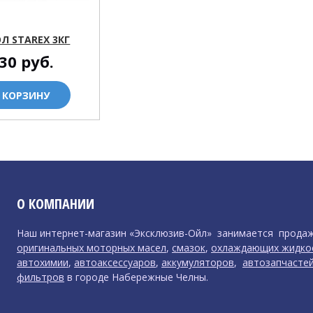
Л STAREX 3КГ
30
руб.
 КОРЗИНУ
О КОМПАНИИ
Наш интернет-магазин «Эксклюзив-Ойл» занимается прода
оригинальных моторных масел
,
смазок
,
охлаждающих жидко
автохимии
,
автоаксессуаров
,
аккумуляторов
,
автозапчасте
фильтров
в городе Набережные Челны.