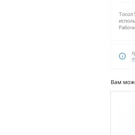
Тосол 
исполь
Рабочи
К
з
Вам мож