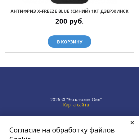
АНТИФРИЗ X-FREEZE BLUE (СИНИЙ) 1КГ ДЗЕРЖИНСК
200
руб.
В КОРЗИНУ
2026 © “Эксклюзив-Ойл”
Карта сайта
продвижение сайта
НЕТКАМ
Согласие на обработку файлов
создан на платформе
KORZILLA