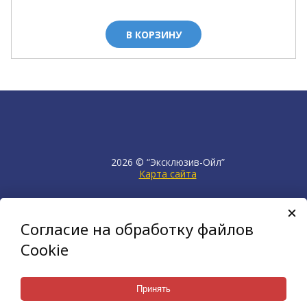
В КОРЗИНУ
2026 © “Эксклюзив-Ойл”
Карта сайта
продвижение сайта
НЕТКАМ
Согласие на обработку файлов
создан на платформе
KORZILLA
Cookie
Принять