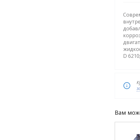
Совре
внутре
добавл
корро
двигат
жидкос
D 6210
К
з
Вам мож