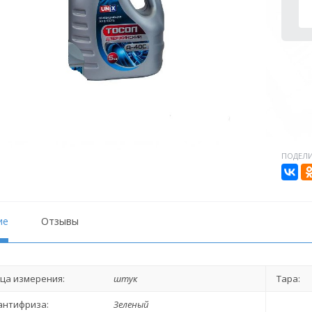
ПОДЕЛИ
ие
Отзывы
ца измерения:
штук
Тара:
антифриза:
Зеленый