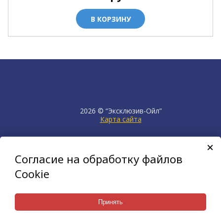
В КОРЗИНУ
2026 © “Эксклюзив-Ойл”
Карта сайта
продвижение сайта
НЕТКАМ
Согласие на обработку файлов
создан на платформе
KORZILLA
Cookie
Принять