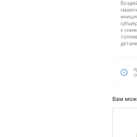
Воздей
смазоч
иниции
субшер
к сниж
топлив
детале
К
О
Вам мож