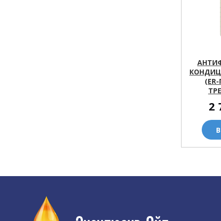
АНТИ
КОНДИЦ
(ER
ТР
2 
В