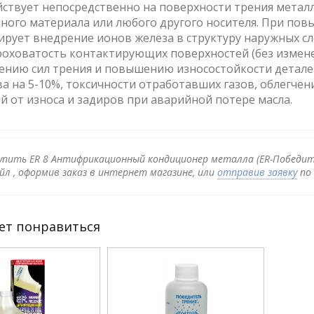
ствует непосредственно на поверхности трения металл
ного материала или любого другого носителя. При пов
рует внедрение ионов железа в структуру наружных с
оховатость контактирующих поверхностей (без измене
ению сил трения и повышению износостойкости детале
а на 5-10%, токсичности отработавших газов, облегчен
й от износа и задиров при аварийной потере масла.
упить ER 8 Антифрикационный кондиционер металла (ER-Победит
йл , оформив заказ в интернет магазине, или
отправив заявку
по 
ет понравиться