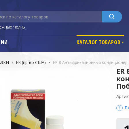
ежные Челны
НИИ
КАТАЛОГ ТОВАРОВ
АЗКИ
ER (пр-во США)
ER 8 Антифрикационный кондиционер 
ER
кон
Поб
Артик
П