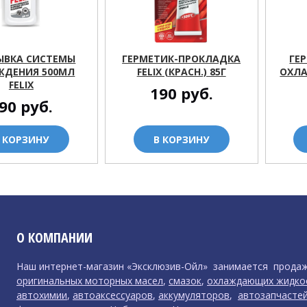
ЫВКА СИСТЕМЫ
ГЕРМЕТИК-ПРОКЛАДКА
ГЕ
ЖДЕНИЯ 500МЛ
FELIX (КРАСН.) 85Г
ОХЛА
FELIX
190
руб.
90
руб.
 КОРЗИНУ
В КОРЗИНУ
О КОМПАНИИ
Наш интернет-магазин «Эксклюзив-Ойл» занимается прода
оригинальных моторных масел
,
смазок
,
охлаждающих жидко
автохимии
,
автоаксессуаров
,
аккумуляторов
,
автозапчасте