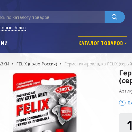
ежные Челны
НИИ
КАТАЛОГ ТОВАРОВ
АЗКИ
FELIX (пр-во Россия)
Герметик-прокладка FELIX (серый
Гер
(се
Артик
П