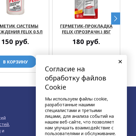
РМЕТИК СИСТЕМЫ
ГЕРМЕТИК-ПРОКЛАДКА
Б
ЖДЕНИЯ FELIX 0,5Л
FELIX (ПРОЗРАЧН.) 85Г
150
руб.
180
руб.
В КОРЗИНУ
В КОРЗИНУ
Согласие на
обработку файлов
Cookie
Мы используем файлы cookie,
разработанные нашими
специалистами и третьими
лицами, для анализа событий на
жей
нашем веб-сайте, что позволяет
стей
,
нам улучшать взаимодействие с
й
и
пользователями и обслуживание.