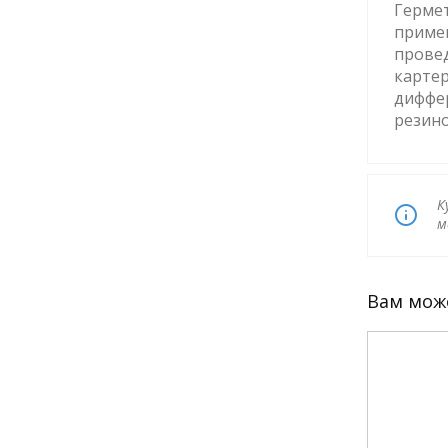
Гермет
примен
провед
картер
диффе
резин
К
м
Вам мож