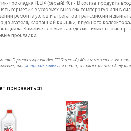
ик-прокладка FELIX (серый) 40г - В состав продукта в
ять герметик в условиях высоких температур или в си
ении ремонта узлов и агрегатов трансмиссии и двигат
а двигателя, клапанной крышки, впускного коллектора
ренциала. Заменяет любые заводские силиконовые про
овые прокладки.
упить Герметик-прокладка FELIX (серый) 40г вы можете в компан
агазине, или
отправив заявку
по почте, а также по телефону ил
ет понравиться