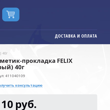
ДОСТАВКА И ОПЛАТА
) 40г
метик-прокладка FELIX
рый) 40г
ул:
411040109
олучить консультацию
110
руб.