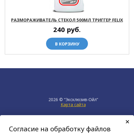
РАЗМОРАЖИВАТЕЛЬ СТЕКОЛ 500МЛ ТРИГГЕР FELIX
240
руб.
В КОРЗИНУ
2026 © “Эксклюзив-Ойл”
Карта сайта
продвижение сайта
НЕТКАМ
Согласие на обработку файлов