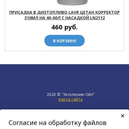
ПРИСАДКА В ДИЗТОПЛИВО LAVR ЦЕТАН КОРРЕКТОР
310МЛ НА 40-60Л С НАСАДКОЙ LN2112
460
руб.
В КОРЗИНУ
2026 © “Эксклюзив-Ойл”
Карта сайта
продвижение сайта
НЕТКАМ
Согласие на обработку файлов
создан на платформе
KORZILLA