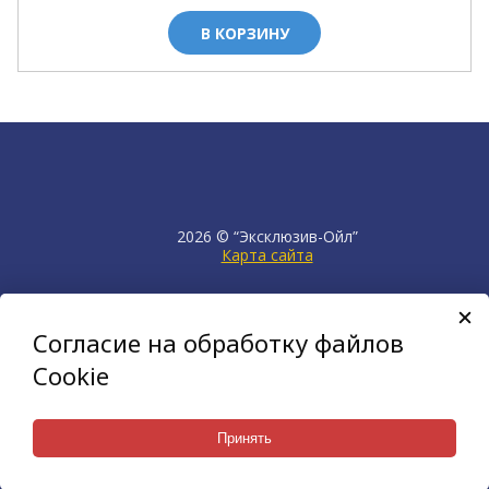
В КОРЗИНУ
2026 © “Эксклюзив-Ойл”
Карта сайта
продвижение сайта
НЕТКАМ
Согласие на обработку файлов
создан на платформе
KORZILLA
Cookie
Принять