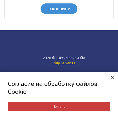
В КОРЗИНУ
2026 © “Эксклюзив-Ойл”
Карта сайта
продвижение сайта
НЕТКАМ
Согласие на обработку файлов
создан на платформе
KORZILLA
Cookie
Принять