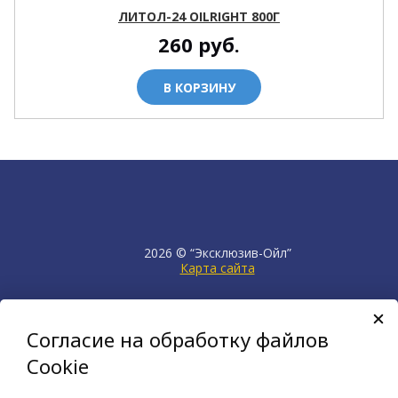
ЛИТОЛ-24 OILRIGHT 800Г
260
руб.
В КОРЗИНУ
2026 © “Эксклюзив-Ойл”
Карта сайта
продвижение сайта
НЕТКАМ
Согласие на обработку файлов
создан на платформе
KORZILLA
Cookie