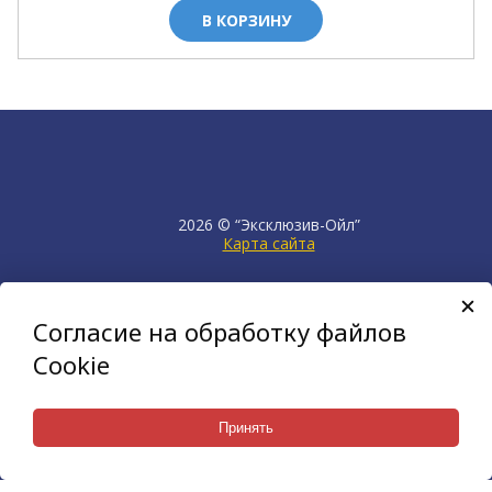
В КОРЗИНУ
2026 © “Эксклюзив-Ойл”
Карта сайта
продвижение сайта
НЕТКАМ
Согласие на обработку файлов
создан на платформе
KORZILLA
Cookie
Принять