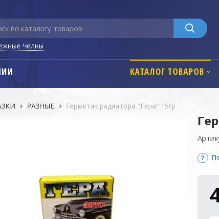
ежные Челны
НИИ
КАТАЛОГ ТОВАРОВ
АЗКИ
РАЗНЫЕ
Герметик радиатора "Гера" 15гр
Гер
Артик
П