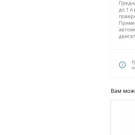
Предна
до 1 л
поверх
Примен
автомо
двигат
К
и
Вам мож