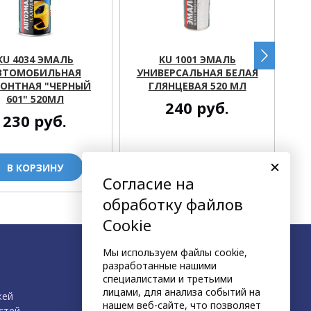
KU 4034 ЭМАЛЬ
KU 1001 ЭМАЛЬ
ВТОМОБИЛЬНАЯ
УНИВЕРСАЛЬНАЯ БЕЛАЯ
УН
ОНТНАЯ "ЧЕРНЫЙ
ГЛЯНЦЕВАЯ 520 МЛ
601" 520МЛ
240
руб.
230
руб.
В КОРЗИНУ
В КОРЗИНУ
Согласие на
обработку файлов
Cookie
Мы используем файлы cookie,
разработанные нашими
специалистами и третьими
лицами, для анализа событий на
жей
нашем веб-сайте, что позволяет
стей
,