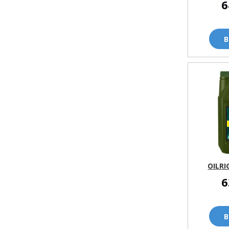
6
В
OILRI
6
В