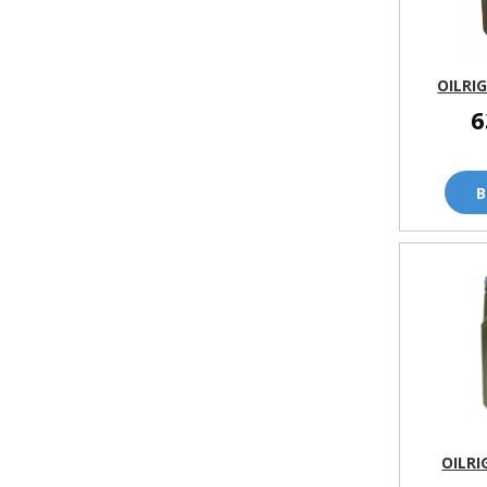
OILRI
6
В
OILR