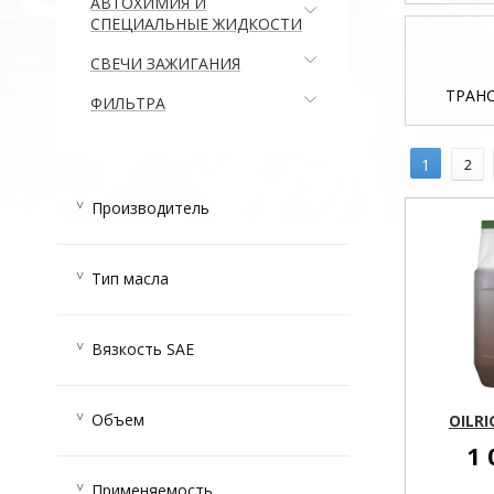
АВТОХИМИЯ И
СПЕЦИАЛЬНЫЕ ЖИДКОСТИ
СВЕЧИ ЗАЖИГАНИЯ
ТРАН
ФИЛЬТРА
1
2
Производитель
OILRIGHT
(72)
Тип масла
Минеральное
(71)
Вязкость SAE
15W40
(1)
Объем
OILRI
20
(12)
1 
30
(8)
10л
(17)
50
(2)
Применяемость
1л
(4)