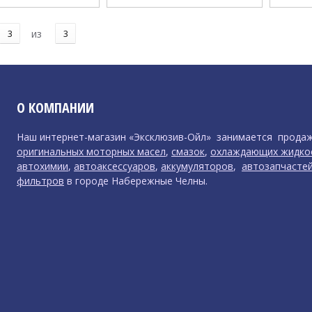
3
из
3
О КОМПАНИИ
Наш интернет-магазин «Эксклюзив-Ойл» занимается прода
оригинальных моторных масел
,
смазок
,
охлаждающих жидко
автохимии
,
автоаксессуаров
,
аккумуляторов
,
автозапчасте
фильтров
в городе Набережные Челны.