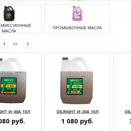
СМИССИОННЫЕ
ПРОМЫВОЧНЫЕ МАСЛА
МАСЛА
3
из
3
GHT И-40А 10Л
OILRIGHT И-20А 10Л
OI
080
руб.
1 080
руб.