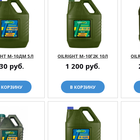
GHT М-10ДМ 5Л
OILRIGHT М-10Г2К 10Л
OIL
30
руб.
1 200
руб.
 КОРЗИНУ
В КОРЗИНУ