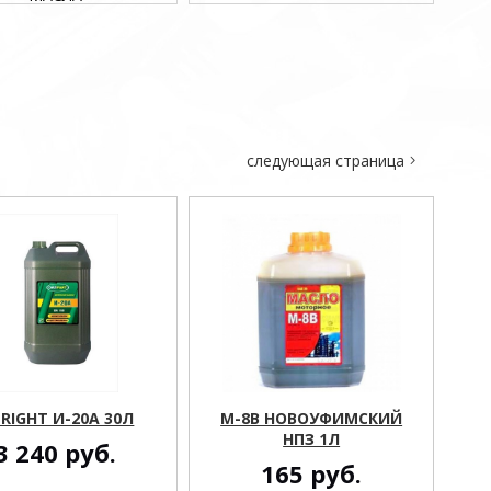
следующая страница
LRIGHT И-20А 30Л
M-8В НОВОУФИМСКИЙ
НПЗ 1Л
3 240
руб.
165
руб.