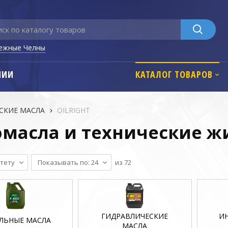
ежные Челны
НИИ
КАТАЛОГ ТОВАРОВ
СКИЕ МАСЛА
OILRIGHT
омасла и технические ж
тету
Показывать по: 24
из
72
ГИДРАВЛИЧЕСКИЕ
И
ЛЬНЫЕ МАСЛА
МАСЛА