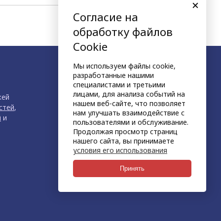
Согласие на
следующая страница
обработку файлов
Cookie
Мы используем файлы cookie,
разработанные нашими
специалистами и третьими
лицами, для анализа событий на
жей
нашем веб-сайте, что позволяет
стей
,
нам улучшать взаимодействие с
й
и
пользователями и обслуживание.
Продолжая просмотр страниц
нашего сайта, вы принимаете
условия его использования
продвижение сайта
НЕТКАМ
Принять
создан на платформе
KORZILLA