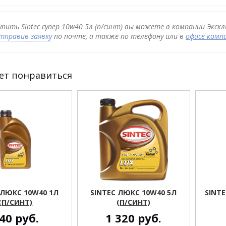
упить Sintec супер 10w40 5л (п/синт) вы можете в компании Экск
тправив заявку
по почте, а также по телефону или в
офисе комп
ет понравиться
 ЛЮКС 10W40 1Л
SINTEC ЛЮКС 10W40 5Л
SINTE
(П/СИНТ)
(П/СИНТ)
40
руб.
1 320
руб.