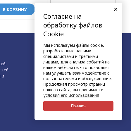
В КОРЗИНУ
В КОРЗИНУ
Согласие на
обработку файлов
Cookie
Мы используем файлы cookie,
разработанные нашими
специалистами и третьими
лицами, для анализа событий на
жей
нашем веб-сайте, что позволяет
стей
,
нам улучшать взаимодействие с
й
и
пользователями и обслуживание.
Продолжая просмотр страниц
нашего сайта, вы принимаете
условия его использования
продвижение сайта
НЕТКАМ
Принять
создан на платформе
KORZILLA