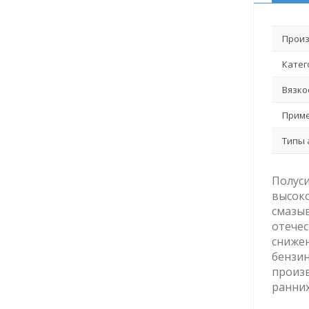
Произ
Катег
Вязко
Приме
Типы 
Полуси
высоко
смазыв
отечес
сниже
бензин
произв
ранних