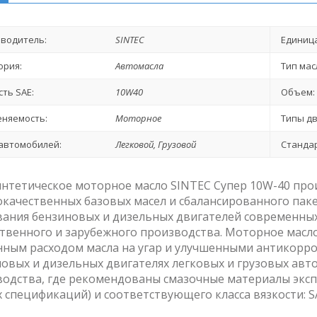
водитель:
SINTEC
Единица
ория:
Автомасла
Тип мас
сть SAE:
10W40
Объем:
няемость:
Моторное
Типы дв
автомобилей:
Легковой, Грузовой
Стандар
нтетическое моторное масло SINTEC Супер 10W-40 про
качественных базовых масел и сбалансированного паке
ания бензиновых и дизельных двигателей современных
твенного и зарубежного производства. Моторное масл
нным расходом масла на угар и улучшенными антикор
овых и дизельных двигателях легковых и грузовых авт
одства, где рекомендованы смазочные материалы экспл
 спецификаций) и соответствующего класса вязкости: S