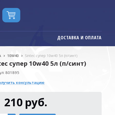
ДОСТАВКА И ОПЛАТА
А
10W40
Sintec супер 10w40 5л (п/синт)
tec супер 10w40 5л (п/синт)
ул:
801895
олучить консультацию
1 210
руб.