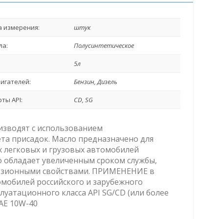
 измерения:
штук
ла:
Полусинтетическое
5л
игателей:
Бензин, Дизель
ты API:
CD, SG
изводят с использованием
та присадок. Масло предназначено для
 легковых и грузовых автомобилей
о обладает увеличенным сроком службы,
розионными свойствами. ПРИМЕНЕНИЕ в
омобилей российского и зарубежного
уатационного класса API SG/CD (или более
AE 10W-40