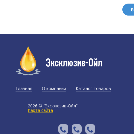
ОРЗИНУ
В КОРЗИНУ
В
Главная
О компании
Каталог товаров
Доставка и оплата
2026 © “Эксклюзив-Ойл”
Карта сайта