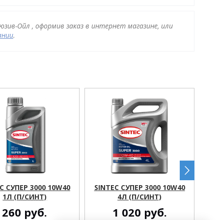
люзив-Ойл , оформив заказ в интернет магазине, или
ании
.
C СУПЕР 3000 10W40
SINTEC СУПЕР 3000 10W40
SI
1Л (П/СИНТ)
4Л (П/СИНТ)
260
руб.
1 020
руб.