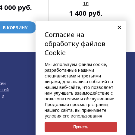
1Л
4 000
руб.
1 400
руб.
В КОРЗИНУ
В КОРЗИНУ
Согласие на
обработку файлов
Cookie
Мы используем файлы cookie,
разработанные нашими
специалистами и третьими
лицами, для анализа событий на
жей
нашем веб-сайте, что позволяет
стей
,
нам улучшать взаимодействие с
й
и
пользователями и обслуживание.
Продолжая просмотр страниц
нашего сайта, вы принимаете
условия его использования
продвижение сайта
НЕТКАМ
Принять
создан на платформе
KORZILLA