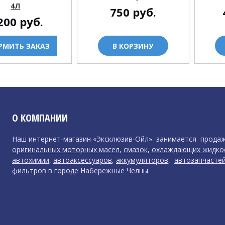
4Л
750
руб.
200
руб.
РМИТЬ ЗАКАЗ
В КОРЗИНУ
О КОМПАНИИ
Наш интернет-магазин «Эксклюзив-Ойл» занимается прода
оригинальных моторных масел
,
смазок
,
охлаждающих жидко
автохимии
,
автоаксессуаров
,
аккумуляторов
,
автозапчасте
фильтров
в городе Набережные Челны.