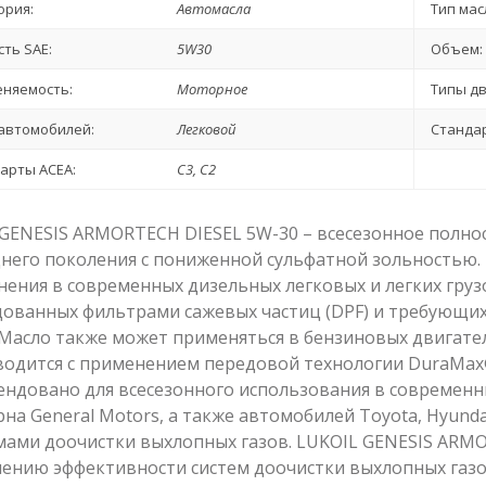
ория:
Автомасла
Тип мас
сть SAE:
5W30
Объем:
няемость:
Моторное
Типы дв
автомобилей:
Легковой
Стандар
арты ACEA:
C3, C2
GENESIS ARMORTECH DIESEL 5W-30 – всесезонное полно
него поколения с пониженной сульфатной зольностью.
ения в современных дизельных легковых и легких груз
ованных фильтрами сажевых частиц (DPF) и требующих 
 Масло также может применяться в бензиновых двигате
водится с применением передовой технологии DuraMax
ндовано для всесезонного использования в современн
на General Motors, а также автомобилей Toyota, Hyundai,
мами доочистки выхлопных газов. LUKOIL GENESIS ARMO
нию эффективности систем доочистки выхлопных газо