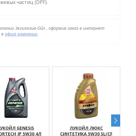
жевых частиц (DPF).
мпании Эксклюзив-Ойл , оформив заказ в интернет
и в
офисе компании
.
УКОЙЛ GENESIS
ЛУКОЙЛ ЛЮКС
RTECH JP 5W30 4Л
СИНТЕТИКА 5W30 SL/CF
С