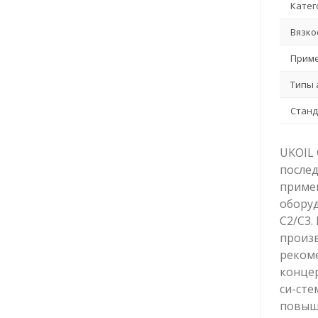
Катег
Вязко
Приме
Типы 
Станд
UKOIL 
послед
примен
оборуд
С2/C3.
произ
рекоме
концер
си-сте
повыше