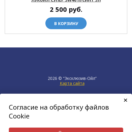
2 500
руб.
В КОРЗИНУ
2026 © “Эксклюзив-Ойл”
Карта сайта
продвижение сайта
НЕТКАМ
Согласие на обработку файлов
создан на платформе
KORZILLA
Cookie