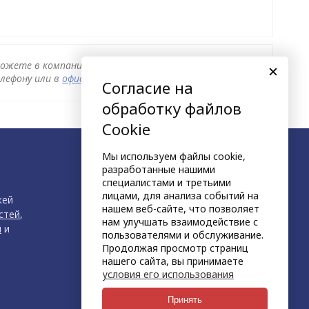
можете в компании Эксклюзив-Ойл , оформив заказ в
лефону или в
офисе компании
.
Согласие на
обработку файлов
Cookie
Мы используем файлы cookie,
разработанные нашими
специалистами и третьими
лицами, для анализа событий на
жей
нашем веб-сайте, что позволяет
стей
,
нам улучшать взаимодействие с
й
и
пользователями и обслуживание.
Продолжая просмотр страниц
нашего сайта, вы принимаете
условия его использования
продвижение сайта
НЕТКАМ
Принять