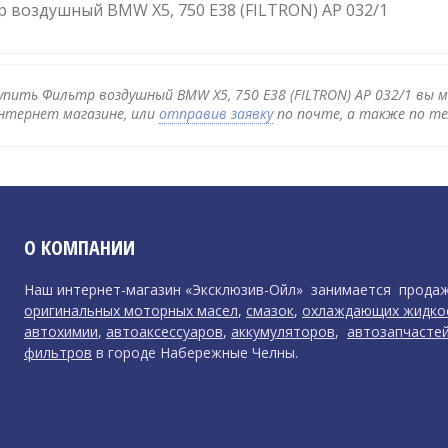
 воздушный BMW X5, 750 E38 (FILTRON) AP 032/1
упить Фильтр воздушный BMW X5, 750 E38 (FILTRON) AP 032/1 вы 
нтернет магазине, или
отправив заявку
по почте, а также по те
О КОМПАНИИ
Наш интернет-магазин «Эксклюзив-Ойл» занимается прода
оригинальных моторных масел
,
смазок
,
охлаждающих жидко
автохимии
,
автоаксессуаров
,
аккумуляторов
,
автозапчасте
фильтров
в городе Набережные Челны.