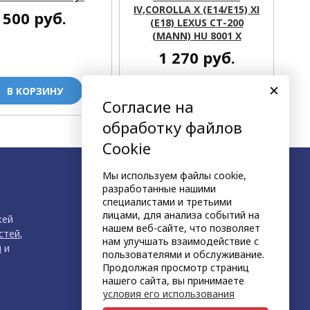
IV,COROLLA X (E14/E15) XI
S
500
руб.
(E18) LEXUS CT-200
(MANN) HU 8001 X
1 270
руб.
В КОРЗИНУ
В КОРЗИНУ
Согласие на
обработку файлов
Cookie
Мы используем файлы cookie,
разработанные нашими
специалистами и третьими
лицами, для анализа событий на
жей
нашем веб-сайте, что позволяет
стей
,
нам улучшать взаимодействие с
й
и
пользователями и обслуживание.
Продолжая просмотр страниц
нашего сайта, вы принимаете
условия его использования