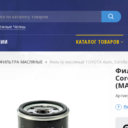
ежные Челны
НИИ
КАТАЛОГ ТОВАРОВ
ФИЛЬТРА MАСЛЯНЫЕ
Фильтр масляный TOYOTA Auris, Corolla 
Фил
Cor
(MA
Артик
П