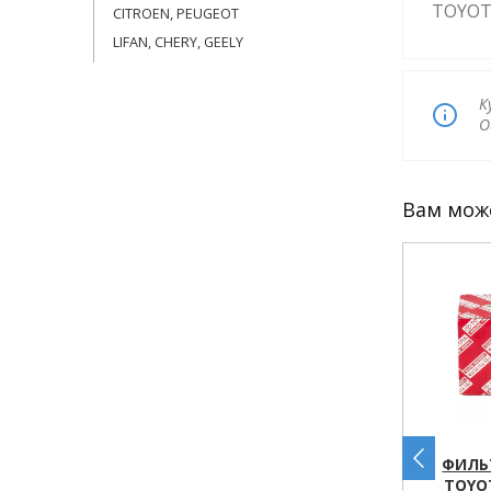
TOYOTA
CITROEN, PEUGEOT
LIFAN, CHERY, GEELY
К
О
Вам мож
 МАСЛЯНЫЙ
ФИЛЬТР МАСЛЯНЫЙ
ФИЛЬ
 RAV 4 III-
TOYOTA, DAIHATSU,
TOYO