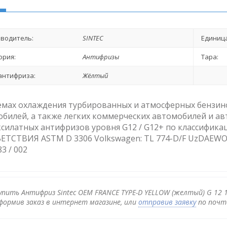
водитель:
SINTEC
Единица
ория:
Антифризы
Тара:
антифриза:
Жёлтый
емах охлаждения турбированных и атмосферных бензин
билей, а также легких коммерческих автомобилей и ав
силатных антифризов уровня G12 / G12+ по классифик
ТСТВИЯ ASTM D 3306 Volkswagen: TL 774-D/F UzDAEWOO
3 / 002
упить Антифриз Sintec OEM FRANCE TYPE-D YELLOW (желтый) G 12 1
формив заказ в интернет магазине, или
отправив заявку
по почте