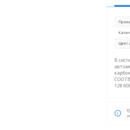
Произ
Катег
Цвет 
В сист
автомо
карбок
СООТВЕ
128 608
К
о