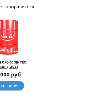
ет понравиться
 ОЖ-40 SINTEC
0КГ (-45 С)
 000
руб.
 КОРЗИНУ