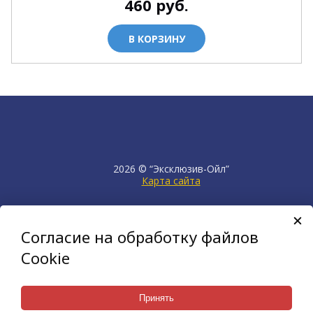
460
руб.
В КОРЗИНУ
2026 © “Эксклюзив-Ойл”
Карта сайта
продвижение сайта
НЕТКАМ
Согласие на обработку файлов
создан на платформе
KORZILLA
Cookie
Принять