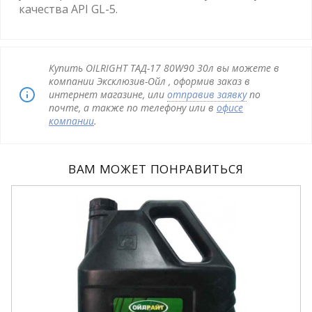
качества API GL-5.
Купить OILRIGHT ТАД-17 80W90 30л вы можете в
компании Эксклюзив-Ойл , оформив заказ в
интернет магазине, или
отправив заявку
по
почте, а также по телефону или в
офисе
компании
.
ВАМ МОЖЕТ ПОНРАВИТЬСЯ